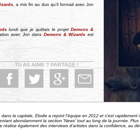
izards
, a mis fin au duo qu'il formait avec Jon
rds
lundi que je quittais le projet
Demons &
ration avec Jon dans
Demons & Wizards
est
TU AS AIME ? PARTAGE !
dans la capitale, Elodie a rejoint l'équipe en 2012 et s'est rapideme
entant abondamment la section 'News' tout au long de la journée. Plu
le réalise également des interviews d'artistes dans la confidence, au d