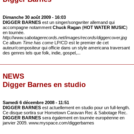
Dimanche 30 août 2009
- 16:03
DIGGER BARNES
est un singer/songwriter allemand qui
accompagne notamment
Chuck Ragan
(
HOT WATER MUSIC
)
en tournée.
http://www.sabotagerecords.net/images/records/diggercover.jpg
Ce album
Time has come
LP/CD est le premier de cet
auteur/compositeur qui officie dans un style americana traversant
des genres tels que folk, indie, gospel,...
NEWS
Digger Barnes en studio
Samedi 6 décembre 2008
- 11:51
DIGGER BARNES
est actuellement en studio pour un full-length.
Ce disque sortira sur Hometown Caravan Rec & Sabotage Rec.
DIGGER BARNES
sera également en tournée européenne en
janvier 2009. www.myspace.com/diggerbarnes