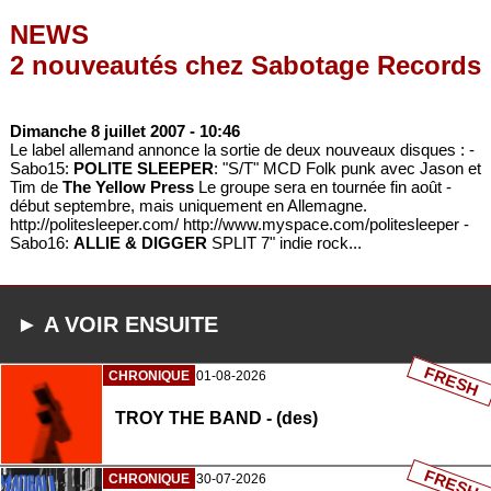
NEWS
2 nouveautés chez Sabotage Records
Dimanche 8 juillet 2007
- 10:46
Le label allemand annonce la sortie de deux nouveaux disques : -
Sabo15:
POLITE SLEEPER
: "S/T" MCD Folk punk avec Jason et
Tim de
The Yellow Press
Le groupe sera en tournée fin août -
début septembre, mais uniquement en Allemagne.
http://politesleeper.com/ http://www.myspace.com/politesleeper -
Sabo16:
ALLIE & DIGGER
SPLIT 7" indie rock...
► A VOIR ENSUITE
FRESH
CHRONIQUE
01-08-2026
TROY THE BAND - (des)
FRESH
CHRONIQUE
30-07-2026