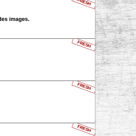
FRESH
 des images.
FRESH
FRESH
FRESH