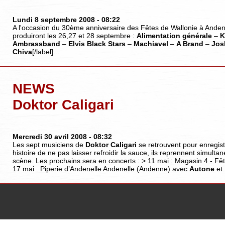
Lundi 8 septembre 2008
- 08:22
A l'occasion du 30ème anniversaire des Fêtes de Wallonie à Ande
produiront les 26,27 et 28 septembre :
Alimentation générale
–
K
Ambrassband
–
Elvis Black Stars
–
Machiavel
–
A Brand
–
Jos
Chiva
[/label]...
NEWS
Doktor Caligari
Mercredi 30 avril 2008
- 08:32
Les sept musiciens de
Doktor Caligari
se retrouvent pour enregist
histoire de ne pas laisser refroidir la sauce, ils reprennent simult
scène. Les prochains sera en concerts : > 11 mai : Magasin 4 - Fêt
17 mai : Piperie d’Andenelle Andenelle (Andenne) avec
Autone
et.