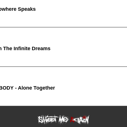
owhere Speaks
n The Infinite Dreams
ODY - Alone Together