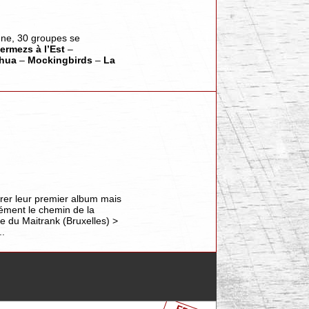
nne, 30 groupes se
ermezs à l’Est
–
hua
–
Mockingbirds
–
La
rer leur premier album mais
anément le chemin de la
e du Maitrank (Bruxelles) >
..