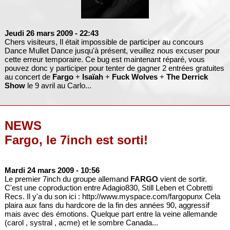
Jeudi 26 mars 2009
- 22:43
Chers visiteurs, Il était impossible de participer au concours
Dance Mullet Dance jusqu'à présent, veuillez nous excuser pour
cette erreur temporaire. Ce bug est maintenant réparé, vous
pouvez donc y participer pour tenter de gagner 2 entrées gratuites
au concert de
Fargo
+
Isaïah
+
Fuck Wolves
+
The Derrick
Show
le 9 avril au Carlo...
NEWS
Fargo, le 7inch est sorti!
Mardi 24 mars 2009
- 10:56
Le premier 7inch du groupe allemand
FARGO
vient de sortir.
C'est une coproduction entre Adagio830, Still Leben et Cobretti
Recs. Il y'a du son ici : http://www.myspace.com/fargopunx Cela
plaira aux fans du hardcore de la fin des années 90, aggressif
mais avec des émotions. Quelque part entre la veine allemande
(carol , systral , acme) et le sombre Canada...