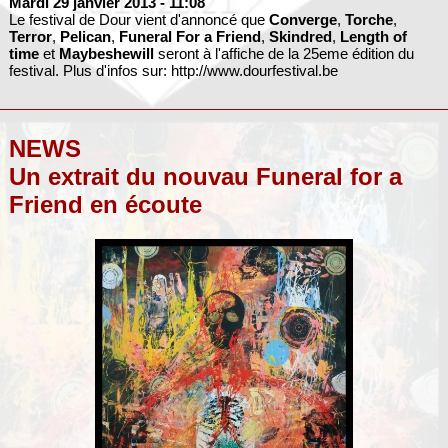
Mardi 29 janvier 2013
- 11:08
Le festival de Dour vient d'annoncé que
Converge
,
Torche
,
Terror
,
Pelican
,
Funeral For a Friend
,
Skindred
,
Length of
time
et
Maybeshewill
seront à l'affiche de la 25eme édition du
festival. Plus d'infos sur: http://www.dourfestival.be
NEWS
Un extrait du nouvau Funeral for a
Friend en écoute