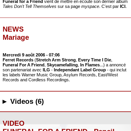
Funeral for a Friend
vient de mettre en écoute son dernier album
Tales Don't Tell Themselves
sur sa page
myspace
. C'est par
ICI
.
NEWS
Mariage
Mercredi 9 août 2006
- 07:06
Ferret Records
(
Stretch Arm Strong
,
Every Time I Die
,
Funeral For A Friend
,
Skycamefalling
,
In Flames
...) a annoncé
son partenariat avec
ILG
-
Independant Label Group
- qui inclut
les labels Warner Music Group, Asylum Records, East/West
Records and Cordless Recordings.
► Videos (6)
VIDEO