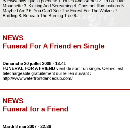
tracklist
ainsi que la pochette 1. Rules And Games 2. To Die Like
Mouchette 3. Kicking And Screaming 4. Constant Illuminations 5.
Maybe I Am? 6. You Can't See The Forest For The Wolves 7.
Building 8. Beneath The Burning Tree 9....
NEWS
Funeral For A Friend en Single
Dimanche 20 juillet 2008
- 13:41
FUNERAL FOR A FRIEND
vient de sortir un single. Celui-ci est
téléchargeable gratuitement sur le lien suivant :
http://www.waterfrontdanceclub.com/
NEWS
Funeral for a Friend
Mardi 8 mai 2007
- 22:38