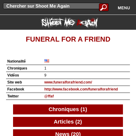
FUNERAL FOR A FRIEND
Nationalité
Chroniques
1
Vidéos
9
Site web
www.funeralforafriend.com/
Facebook
http://www.facebook.com/funeralforafriend
Twitter
@ffaf
Chroniques (1)
Articles (2)
News (20)