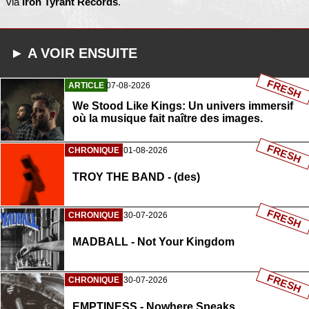
via
Iron Tyrant Records
.
► A VOIR ENSUITE
FRESH
ARTICLE
07-08-2026
We Stood Like Kings: Un univers immersif
où la musique fait naître des images.
FRESH
CHRONIQUE
01-08-2026
TROY THE BAND - (des)
FRESH
CHRONIQUE
30-07-2026
MADBALL - Not Your Kingdom
FRESH
CHRONIQUE
30-07-2026
EMPTINESS - Nowhere Speaks