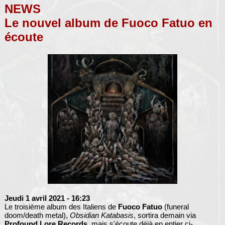
NEWS
Le nouvel album de Fuoco Fatuo en
écoute
Jeudi 1 avril 2021
- 16:23
Le troisième album des Italiens de
Fuoco Fatuo
(funeral
doom/death metal),
Obsidian Katabasis
, sortira demain via
Profound Lore Records
, mais s'écoute déjà en entier ci-