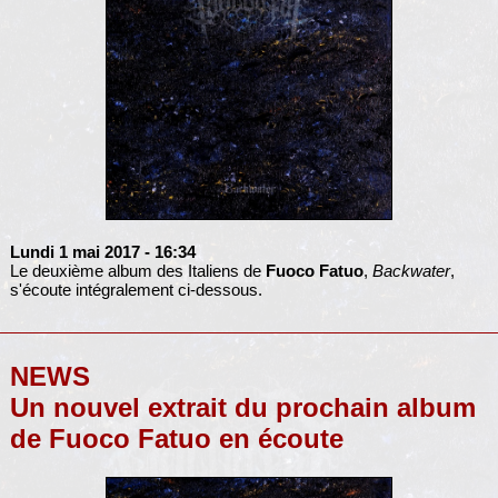
Lundi 1 mai 2017
- 16:34
Le deuxième album des Italiens de
Fuoco Fatuo
,
Backwater
,
s'écoute intégralement ci-dessous.
NEWS
Un nouvel extrait du prochain album
de Fuoco Fatuo en écoute