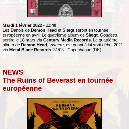
Mardi 1 février 2022
- 11:40
Les Danois de
Demon Head
et
Slægt
seront en tournée
européenne en avril. Le quatrième album de
Slægt
,
Goddess
,
sortira le 18 mars via
Century Media Records
. Le quatrième
album de
Demon Head
,
Viscera
, est quant à lui sorti début 2021
via
Metal Blade Records
. 31/03 - Copenhague (DK) –...
NEWS
The Ruins of Beverast en tournée
européenne