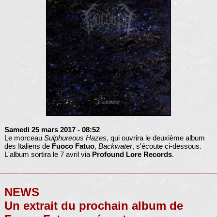
Samedi 25 mars 2017
- 08:52
Le morceau
Sulphureous Hazes
, qui ouvrira le deuxième album
des Italiens de
Fuoco Fatuo
,
Backwater
, s'écoute ci-dessous.
L'album sortira le 7 avril via
Profound Lore Records
.
NEWS
Un extrait du prochain album de