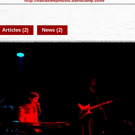
http://halfasleepmusic.bandcamp.com/
Articles (2)
News (2)