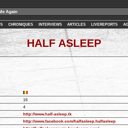
OS
CHRONIQUES
INTERVIEWS
ARTICLES
LIVEREPORTS
A
HALF ASLEEP
16
4
http://www.half-asleep.tk
http://www.facebook.com/halfasleep.halfasleep