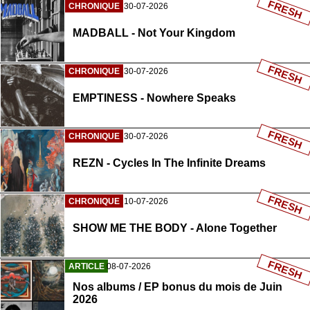
FRESH
CHRONIQUE
30-07-2026
MADBALL - Not Your Kingdom
FRESH
CHRONIQUE
30-07-2026
EMPTINESS - Nowhere Speaks
FRESH
CHRONIQUE
30-07-2026
REZN - Cycles In The Infinite Dreams
FRESH
CHRONIQUE
10-07-2026
SHOW ME THE BODY - Alone Together
FRESH
ARTICLE
08-07-2026
Nos albums / EP bonus du mois de Juin
2026