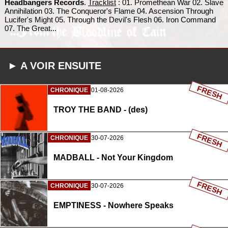
Headbangers Records
.
Tracklist
: 01. Promethean War 02. Slave
Annihilation 03. The Conqueror's Flame 04. Ascension Through
Lucifer's Might 05. Through the Devil's Flesh 06. Iron Command
07. The Great...
► A VOIR ENSUITE
FRESH
CHRONIQUE
01-08-2026
TROY THE BAND - (des)
FRESH
CHRONIQUE
30-07-2026
MADBALL - Not Your Kingdom
FRESH
CHRONIQUE
30-07-2026
EMPTINESS - Nowhere Speaks