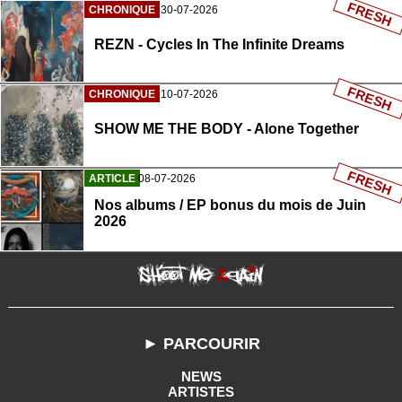
FRESH
CHRONIQUE
30-07-2026
REZN - Cycles In The Infinite Dreams
FRESH
CHRONIQUE
10-07-2026
SHOW ME THE BODY - Alone Together
FRESH
ARTICLE
08-07-2026
Nos albums / EP bonus du mois de Juin
2026
► PARCOURIR
NEWS
ARTISTES