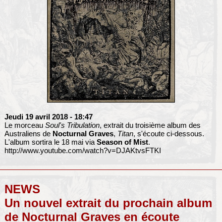
Jeudi 19 avril 2018
- 18:47
Le morceau
Soul's Tribulation
, extrait du troisième album des
Australiens de
Nocturnal Graves
,
Titan
, s'écoute ci-dessous.
L'album sortira le 18 mai via
Season of Mist
.
http://www.youtube.com/watch?v=DJAKtvsFTKI
NEWS
Un nouvel extrait du prochain album
de Nocturnal Graves en écoute