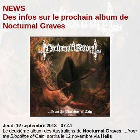
NEWS
Des infos sur le prochain album de
Nocturnal Graves
Jeudi 12 septembre 2013
- 07:41
Le deuxième album des Australiens de
Nocturnal Graves
,
.​.​.​from
the Bloodline of Cain
, sortira le 12 novembre via
Hells