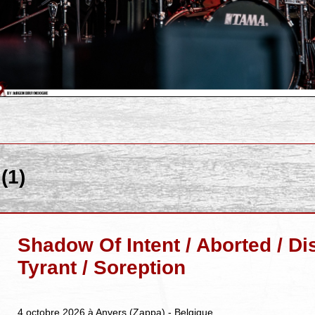
(1)
Shadow Of Intent / Aborted / D
Tyrant / Soreption
4 octobre 2026 à Anvers (Zappa) - Belgique