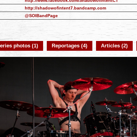
http://www.facebook.com/ShadowofIntentCT
http://shadowofintent7.bandcamp.com
@SOIBandPage
eries photos (1)
Reportages (4)
Articles (2)