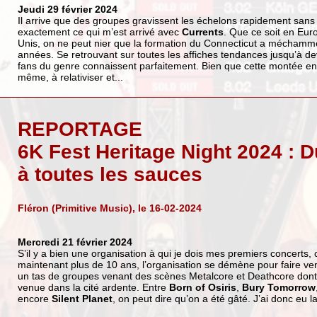
Jeudi 29 février 2024
Il arrive que des groupes gravissent les échelons rapidement sans q
exactement ce qui m’est arrivé avec
Currents
. Que ce soit en Euro
Unis, on ne peut nier que la formation du Connecticut a méchamme
années. Se retrouvant sur toutes les affiches tendances jusqu’à d
fans du genre connaissent parfaitement. Bien que cette montée en 
même, à relativiser et...
REPORTAGE
6K Fest Heritage Night 2024 : 
à toutes les sauces
Fléron (Primitive Music), le 16-02-2024
Mercredi 21 février 2024
S’il y a bien une organisation à qui je dois mes premiers concerts, 
maintenant plus de 10 ans, l’organisation se démène pour faire veni
un tas de groupes venant des scènes Metalcore et Deathcore dont 
venue dans la cité ardente. Entre
Born of Osiris
,
Bury Tomorrow
encore
Silent Planet
, on peut dire qu’on a été gâté. J’ai donc eu l