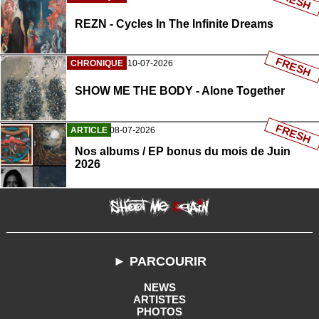
REZN - Cycles In The Infinite Dreams
FRESH
CHRONIQUE
10-07-2026
SHOW ME THE BODY - Alone Together
FRESH
ARTICLE
08-07-2026
Nos albums / EP bonus du mois de Juin
2026
► PARCOURIR
NEWS
ARTISTES
PHOTOS