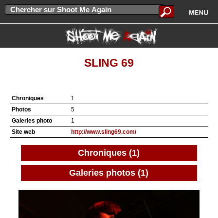
SLING 69
Chroniques
1
Photos
5
Galeries photo
1
Site web
http://www.sling69.com/
Chroniques (1)
Galeries photos (1)