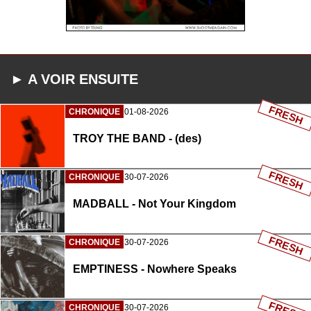
► A VOIR ENSUITE
FRESH
CHRONIQUE
01-08-2026
TROY THE BAND - (des)
FRESH
CHRONIQUE
30-07-2026
MADBALL - Not Your Kingdom
FRESH
CHRONIQUE
30-07-2026
EMPTINESS - Nowhere Speaks
FRESH
CHRONIQUE
30-07-2026