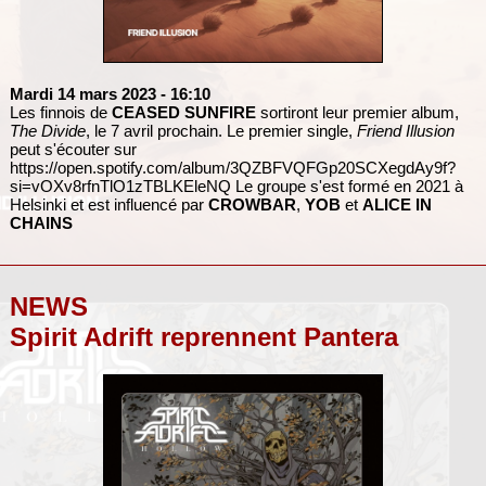
Mardi 14 mars 2023
- 16:10
Les finnois de
CEASED SUNFIRE
sortiront leur premier album,
The Divide
, le 7 avril prochain. Le premier single,
Friend Illusion
peut s'écouter sur
https://open.spotify.com/album/3QZBFVQFGp20SCXegdAy9f?
si=vOXv8rfnTlO1zTBLKEleNQ Le groupe s'est formé en 2021 à
Helsinki et est influencé par
CROWBAR
,
YOB
et
ALICE IN
CHAINS
NEWS
Spirit Adrift reprennent Pantera