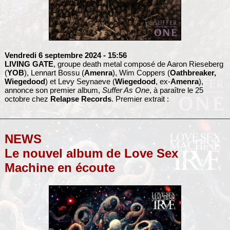
Vendredi 6 septembre 2024
- 15:56
LIVING GATE
, groupe death metal composé de Aaron Rieseberg
(
YOB
), Lennart Bossu (
Amenra
), Wim Coppers (
Oathbreaker,
Wiegedood
) et Levy Seynaeve (
Wiegedood
, ex-
Amenra
),
annonce son premier album,
Suffer As One
, à paraître le 25
octobre chez
Relapse Records
. Premier extrait :
NEWS
Le nouvel album de Love Sex
Machine en écoute