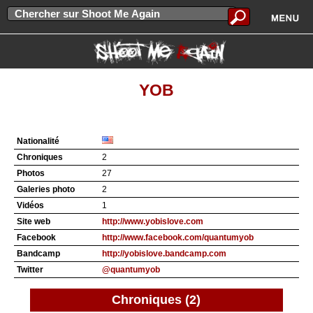
YOB
Nationalité
Chroniques
2
Photos
27
Galeries photo
2
Vidéos
1
Site web
http://www.yobislove.com
Facebook
http://www.facebook.com/quantumyob
Bandcamp
http://yobislove.bandcamp.com
Twitter
@quantumyob
Chroniques (2)