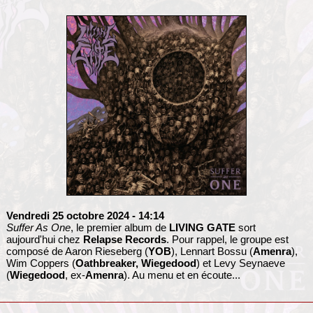
Vendredi 25 octobre 2024
- 14:14
Suffer As One
, le premier album de
LIVING GATE
sort
aujourd'hui chez
Relapse Records
. Pour rappel, le groupe est
composé de Aaron Rieseberg (
YOB
), Lennart Bossu (
Amenra
),
Wim Coppers (
Oathbreaker,
Wiegedood
) et Levy Seynaeve
(
Wiegedood
, ex-
Amenra
). Au menu et en écoute...