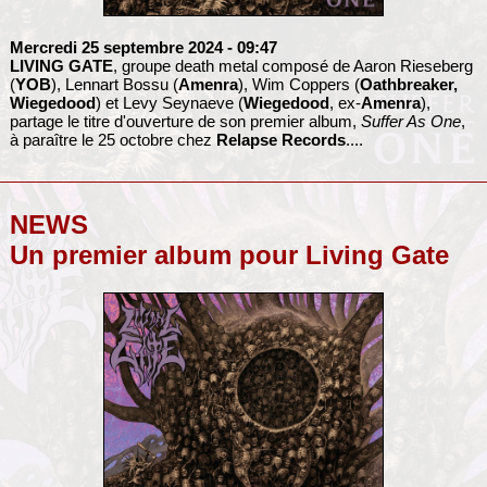
Mercredi 25 septembre 2024
- 09:47
LIVING GATE
, groupe death metal composé de Aaron Rieseberg
(
YOB
), Lennart Bossu (
Amenra
), Wim Coppers (
Oathbreaker,
Wiegedood
) et Levy Seynaeve (
Wiegedood
, ex-
Amenra
),
partage le titre d'ouverture de son premier album,
Suffer As One
,
à paraître le 25 octobre chez
Relapse Records
....
NEWS
Un premier album pour Living Gate