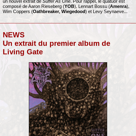
un nouvel extrait de
Suffer As One
. Pour rappel, le quatuor est
composé de Aaron Rieseberg (
YOB
), Lennart Bossu (
Amenra
),
Wim Coppers (
Oathbreaker,
Wiegedood
) et Levy Seynaeve...
NEWS
Un extrait du premier album de
Living Gate