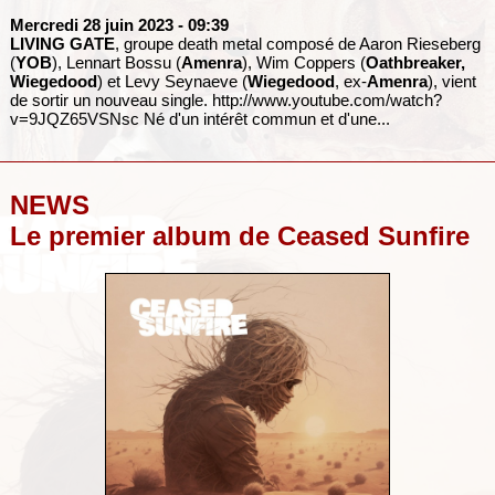
Mercredi 28 juin 2023
- 09:39
LIVING GATE
, groupe death metal composé de Aaron Rieseberg
(
YOB
), Lennart Bossu (
Amenra
), Wim Coppers (
Oathbreaker,
Wiegedood
) et Levy Seynaeve (
Wiegedood
, ex-
Amenra
), vient
de sortir un nouveau single.
http://www.youtube.com/watch?
v=9JQZ65VSNsc
Né d'un intérêt commun et d'une...
NEWS
Le premier album de Ceased Sunfire