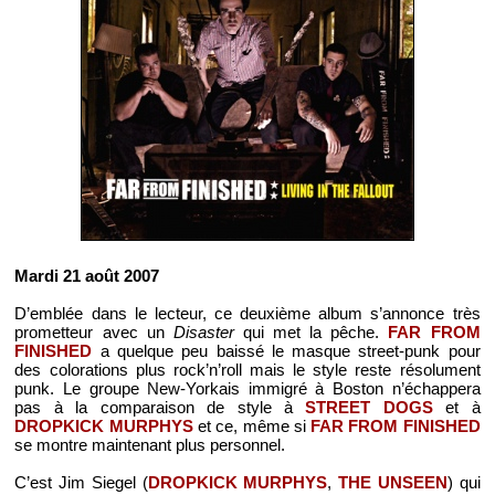
Mardi 21 août 2007
D’emblée dans le lecteur, ce deuxième album s’annonce très
prometteur avec un
Disaster
qui met la pêche.
FAR FROM
FINISHED
a quelque peu baissé le masque street-punk pour
des colorations plus rock’n’roll mais le style reste résolument
punk. Le groupe New-Yorkais immigré à Boston n’échappera
pas à la comparaison de style à
STREET DOGS
et à
DROPKICK MURPHYS
et ce, même si
FAR FROM FINISHED
se montre maintenant plus personnel.
C’est Jim Siegel (
DROPKICK MURPHYS
,
THE UNSEEN
) qui