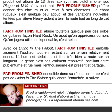
produit cet album de 13 titres aux rythmes plutôt mid-tempo.
Plague
et
1849
s’envolent mais
FAR FROM FINISHED
préfère
donner des chœurs et du relief à ses chansons. Le chant
rugueux s’est quelque peu adouci et des variations nouvelles
tentées par Steve Neary aident à tenir la route tout au long de cet
album.
FAR FROM FINISHED
abuse toutefois quelque peu des solos
de guitares façon Hard Rock. Un ajout qu’on appréciera ou non.
Qu’on jugera utile ou dispensable, c’est selon.
Avec ce
Living In The Fallout
,
FAR FROM FINISHED
emballe
aisément l’auditeur tout en restant sur un terrain relativement
connu. L’album est séduisant et tient très bien la route sur sa
longueur. Le genre n’est pas vraiment renouvelé, oscillant entre
pub enfumé et rue mais l’enthousiasme est présent et partagé.
FAR FROM FINISHED
consolide donc sa réputation et ce n’est
pas ce
Living In The Fallout
qui viendra l’entachée. A suivre…
AUTEUR : Fred
Fred a rapidement rejoint l'équipe après le début de
l'aventure. S'il était d'abord actif en tant que
photographe, il a rapidement étendu ses com...