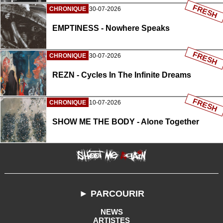
FRESH
CHRONIQUE
30-07-2026
EMPTINESS - Nowhere Speaks
FRESH
CHRONIQUE
30-07-2026
REZN - Cycles In The Infinite Dreams
FRESH
CHRONIQUE
10-07-2026
SHOW ME THE BODY - Alone Together
► PARCOURIR
NEWS
ARTISTES