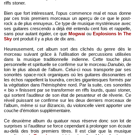
riffs stoner.
Bien que fort intéressant, l’opus commence mal et nous donne
par ces trois premiers morceaux un aperçu de ce que le post-
rock a de plus ennuyeux. Ce type de musique mystérieuse avec
ses guitares crescendo a déjà été entendu cent fois et rappelle,
sans pour autant égaler, ce que
Mogwai
ou
Explosions In The
Sky
ont produit il y a plus de dix ans.
Heureusement, cet album sort des clichés du genre dés le
morceau suivant grâce à l’utilisation de percussions utilisées
dans la musique traditionnelle indienne. Cette touche plus
personnelle et spirituelle se confirme sur le morceau
Danubio
, de
loin le plus abouti de l’album. Celui-ci nous transporte par ses
sonorités space-rock organiques où les guitares dissonantes et
les échos rappellent la toundra, cercles gigantesques formés par
la végétation dans l’hémisphère nord. Par la suite, ces sonorités
« bio » finissent par se transformer en riffs lourds, quasi stoner,
qui sortent l’auditeur de son état de pesanteur et de rêverie. Ce
réveil puissant se confirme sur les deux derniers morceaux de
l’album, même si sur
Bizancio
, du violoncelle vient apporter une
couche d’émotion supplémentaire.
Ce deuxième album du quatuor nous réserve donc son lot de
surprises si l’auditeur se force cependant à prolonger son écoute
au-delà des trois premiers titres. Il est clair que la musique