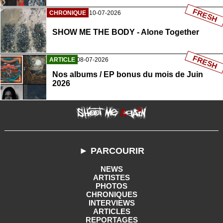
FRESH
CHRONIQUE
10-07-2026
SHOW ME THE BODY - Alone Together
FRESH
ARTICLE
08-07-2026
Nos albums / EP bonus du mois de Juin
2026
► PARCOURIR
NEWS
ARTISTES
PHOTOS
CHRONIQUES
INTERVIEWS
ARTICLES
REPORTAGES