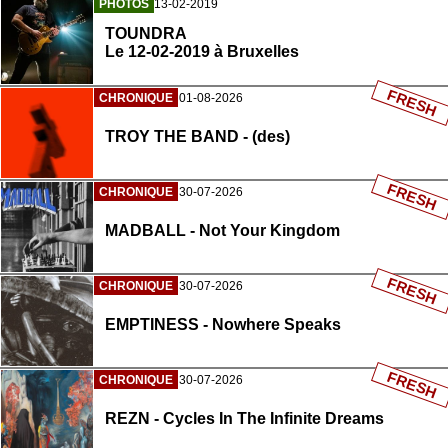
PHOTOS
13-02-2019
TOUNDRA
Le 12-02-2019 à Bruxelles
FRESH
CHRONIQUE
01-08-2026
TROY THE BAND - (des)
FRESH
CHRONIQUE
30-07-2026
MADBALL - Not Your Kingdom
FRESH
CHRONIQUE
30-07-2026
EMPTINESS - Nowhere Speaks
FRESH
CHRONIQUE
30-07-2026
REZN - Cycles In The Infinite Dreams