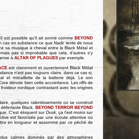
 Il est possible qu'il ait sonné comme
BEYOND
 en cas en substance ce que
Nadir
tente de nous
acé sa musique à cheval entre le Black Métal et
ais pas si improbable que cela, d'autres s'y
pense à
ALTAR OF PLAGUES
par exemple.
ACE
est clairement et ouvertement Black Métal
dance n'est pas toujours claire, dans ce cas si,
al et mitraillette de la batterie déjà. Le son
re dénote bien cette accointance. Les riffs de
 froideur nordique contrastant avec les origines
aire, quelques ralentissements où se construit
déferlante Black.
BEYOND TERROR BEYOND
ique. C'est éloquent sur
Dusk
, ça l'est moins sur
tive est favorisée par une écoute attentive où
ble tire en longueur et assomme par ce pêché de
s plus calmes dominés par des atmosphères