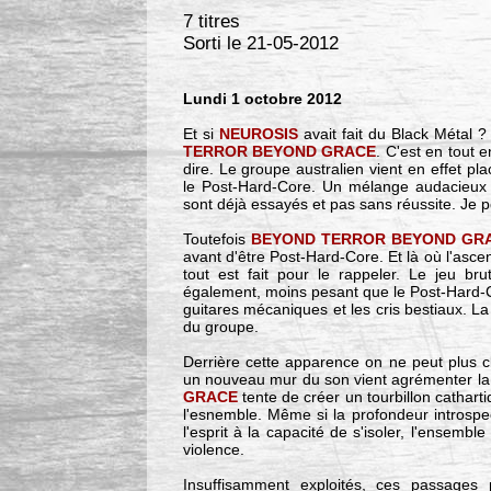
7 titres
Sorti le 21-05-2012
Lundi 1 octobre 2012
Et si
NEUROSIS
avait fait du Black Métal ?
TERROR BEYOND GRACE
. C'est en tout
dire. Le groupe australien vient en effet pl
le Post-Hard-Core. Un mélange audacieux m
sont déjà essayés et pas sans réussite. Je 
Toutefois
BEYOND TERROR BEYOND GR
avant d'être Post-Hard-Core. Et là où l'ascen
tout est fait pour le rappeler. Le jeu brut
également, moins pesant que le Post-Hard-Co
guitares mécaniques et les cris bestiaux. La
du groupe.
Derrière cette apparence on ne peut plus cl
un nouveau mur du son vient agrémenter la 
GRACE
tente de créer un tourbillon cathart
l'esnemble. Même si la profondeur introspec
l'esprit à la capacité de s'isoler, l'ensem
violence.
Insuffisamment exploités, ces passage