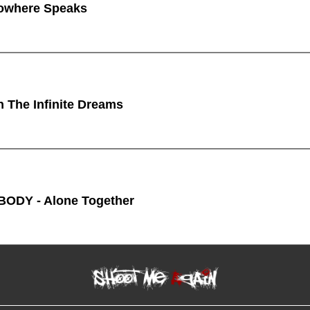
owhere Speaks
n The Infinite Dreams
ODY - Alone Together