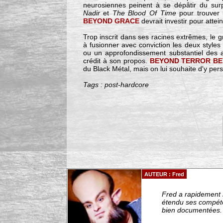
neurosiennes peinent à se dépâtir du surpl
Nadir
et
The Blood Of Time
pour trouver 
BEYOND GRACE
devrait investir pour attein
Trop inscrit dans ses racines extrêmes, le g
à fusionner avec conviction les deux styles 
ou un approfondissement substantiel des 
crédit à son propos.
BEYOND TERROR B
du Black Métal, mais on lui souhaite d'y pers
Tags : post-hardcore
AUTEUR : Fred
Fred a rapidement r
étendu ses compéten
bien documentées. -