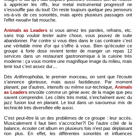
à apprécier les riffs, leur metal instrumental progressif ne
s’essouffle pas du tout! On reste toujours quelque peu penseurs
vis-à-vis de ces sonorités, mais après plusieurs passages ont
l’effet «woah» fait mouche.
Animals as Leaders
si vous aimez les paroles, refrains, etc.
sans trop vouloir tester autre chose, vous pouvez de suite
abandonner. Par contre si vous êtes dans le cas contraire c’est
une véritable mine d’or qui s’offre à vous. Bien qu’écouter ce
groupe à forte dose revient tenter de manger un repas 12
services dans un restaurant gastronomique à la cuisine très
moderne : ça vous montre une magnifique image du milieu, mais
tenir tout c’est assez dur…
Dès
Arithmophobia
, le premier morceau, on sent que l’écoute
s’annonce glorieuse, mais aussi fastidieuse. Par moment
planant, par d’autres, intensifs ou même sur-technique,
Animals
as Leaders
envoûte comme un génie avec de la magie que peu
savent comprendre. Les côtés très metal, s’enchaînent avec du
jazz fusion tout en planant. Le tout dans un savoureux mix de
technicité très diversifiée elle aussi.
C’est peut-être là un des problèmes de ce groupe : leur accès.
Musicalement il faut bien s’accrocher?! De l’autre côté de la
balance, écouter cet album en plusieurs fois n’est pas déplaisant
non plus. En effet, les différentes sonorités et influences