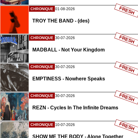
FRESH
CHRONIQUE
01-08-2026
TROY THE BAND - (des)
FRESH
CHRONIQUE
30-07-2026
MADBALL - Not Your Kingdom
FRESH
CHRONIQUE
30-07-2026
EMPTINESS - Nowhere Speaks
FRESH
CHRONIQUE
30-07-2026
REZN - Cycles In The Infinite Dreams
FRESH
CHRONIQUE
10-07-2026
SHOW ME THE BODY - Alone Together