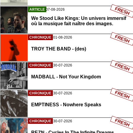
FRESH
ARTICLE
07-08-2026
We Stood Like Kings: Un univers immersif
où la musique fait naître des images.
FRESH
CHRONIQUE
01-08-2026
TROY THE BAND - (des)
FRESH
CHRONIQUE
30-07-2026
MADBALL - Not Your Kingdom
FRESH
CHRONIQUE
30-07-2026
EMPTINESS - Nowhere Speaks
FRESH
CHRONIQUE
30-07-2026
REZN - Cycles In The Infinite Dreams