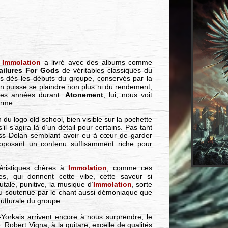
,
Immolation
a livré avec des albums comme
ailures For Gods
de véritables classiques du
és dès les débuts du groupe, conservés par la
'on puisse se plaindre non plus ni du rendement,
 ces années durant.
Atonement
, lui, nous voit
orme.
 du logo old-school, bien visible sur la pochette
 s’agira là d’un détail pour certains. Pas tant
oss Dolan semblant avoir eu à cœur de garder
oposant un contenu suffisamment riche pour
téristiques chères à
Immolation
, comme ces
s, qui donnent cette vibe, cette saveur si
utale, punitive, la musique d’
Immolation
, sorte
u soutenue par le chant aussi démoniaque que
gutturale du groupe.
-Yorkais arrivent encore à nous surprendre, le
 Robert Vigna, à la guitare, excelle de qualités