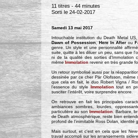
11 titres - 44 minutes
Sorti le 24-02-2017
Samedi 13 mai 2017
Intouchable institution du Death Metal US
Dawn of Possession
,
Here In After
ou
F
genre. Un style et une personnalité affirm
suite, quitte à les diluer un peu, sans que l
ni de la qualité des sorties d'Immolation
même
Immolation
revenir en très grande f
Un retour symbolisé aussi par la réapparition
dessinée par ce cher Pär Olofsson, même s’il
que cela en fait, le duo Robert Vigna / R
l’essence du style
Immolation
tout en pr
susciter l’intérêt, voire surprendre encore.
On retrouve en fait les principales carac
ambiances sombres, lourdes, oppressante
particulière au son
Immolation
. Barbare, br
de Death atmosphérique, reste bien entend
profond de l’inimitable Ross Dolan, identité 
Mais surtout, et c'est en cela que les New
travail accompli sur les arrangements sidère.