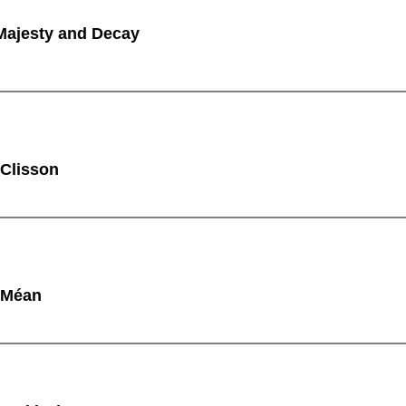
ajesty and Decay
 Clisson
à Méan