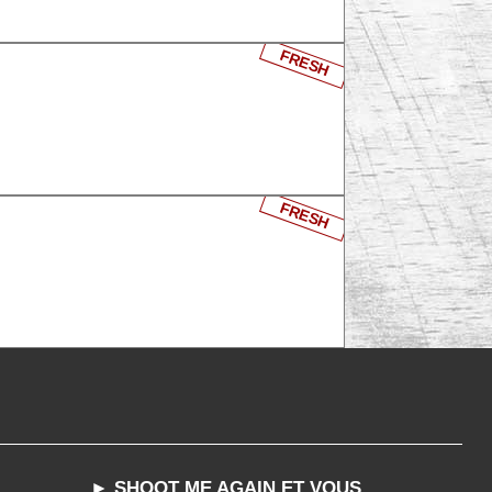
FRESH
FRESH
► SHOOT ME AGAIN ET VOUS