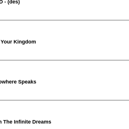
 - (des)
 Your Kingdom
owhere Speaks
n The Infinite Dreams