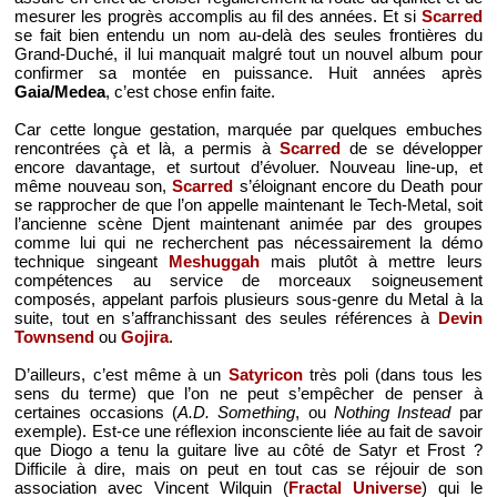
mesurer les progrès accomplis au fil des années. Et si
Scarred
se fait bien entendu un nom au-delà des seules frontières du
Grand-Duché, il lui manquait malgré tout un nouvel album pour
confirmer sa montée en puissance. Huit années après
Gaia/Medea
, c’est chose enfin faite.
Car cette longue gestation, marquée par quelques embuches
rencontrées çà et là, a permis à
Scarred
de se développer
encore davantage, et surtout d’évoluer. Nouveau line-up, et
même nouveau son,
Scarred
s’éloignant encore du Death pour
se rapprocher de que l’on appelle maintenant le Tech-Metal, soit
l’ancienne scène Djent maintenant animée par des groupes
comme lui qui ne recherchent pas nécessairement la démo
technique singeant
Meshuggah
mais plutôt à mettre leurs
compétences au service de morceaux soigneusement
composés, appelant parfois plusieurs sous-genre du Metal à la
suite, tout en s’affranchissant des seules références à
Devin
Townsend
ou
Gojira
.
D’ailleurs, c’est même à un
Satyricon
très poli (dans tous les
sens du terme) que l’on ne peut s’empêcher de penser à
certaines occasions (
A.D. Something
, ou
Nothing Instead
par
exemple). Est-ce une réflexion inconsciente liée au fait de savoir
que Diogo a tenu la guitare live au côté de Satyr et Frost ?
Difficile à dire, mais on peut en tout cas se réjouir de son
association avec Vincent Wilquin (
Fractal Universe
) qui le