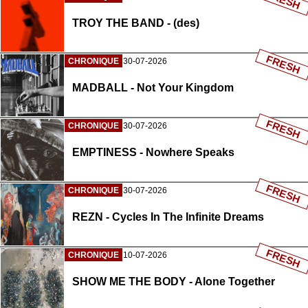
TROY THE BAND - (des)
FRESH
CHRONIQUE
30-07-2026
MADBALL - Not Your Kingdom
FRESH
CHRONIQUE
30-07-2026
EMPTINESS - Nowhere Speaks
FRESH
CHRONIQUE
30-07-2026
REZN - Cycles In The Infinite Dreams
FRESH
CHRONIQUE
10-07-2026
SHOW ME THE BODY - Alone Together