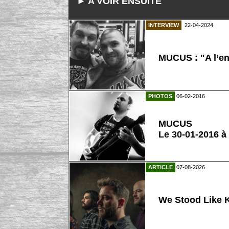
► A VOIR ENSUITE
INTERVIEW
22-04-2024
MUCUS : "A l’env
PHOTOS
06-02-2016
MUCUS
Le 30-01-2016 à
ARTICLE
07-08-2026
We Stood Like K