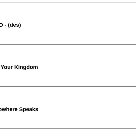
 - (des)
 Your Kingdom
owhere Speaks