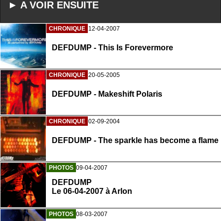
► A VOIR ENSUITE
CHRONIQUE
12-04-2007
DEFDUMP - This Is Forevermore
CHRONIQUE
20-05-2005
DEFDUMP - Makeshift Polaris
CHRONIQUE
02-09-2004
DEFDUMP - The sparkle has become a flame
PHOTOS
09-04-2007
DEFDUMP
Le 06-04-2007 à Arlon
PHOTOS
08-03-2007