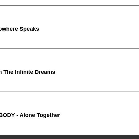
owhere Speaks
n The Infinite Dreams
ODY - Alone Together