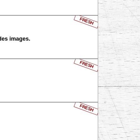
FRESH
 des images.
FRESH
FRESH