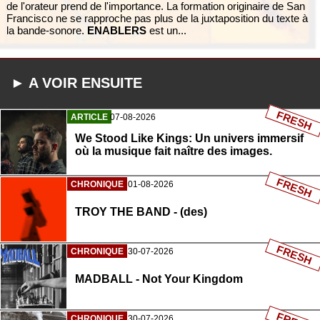
de l'orateur prend de l'importance. La formation originaire de San
Francisco ne se rapproche pas plus de la juxtaposition du texte à
la bande-sonore.
ENABLERS
est un...
► A VOIR ENSUITE
FRESH
ARTICLE
07-08-2026
We Stood Like Kings: Un univers immersif
où la musique fait naître des images.
FRESH
CHRONIQUE
01-08-2026
TROY THE BAND - (des)
FRESH
CHRONIQUE
30-07-2026
MADBALL - Not Your Kingdom
CHRONIQUE
30-07-2026