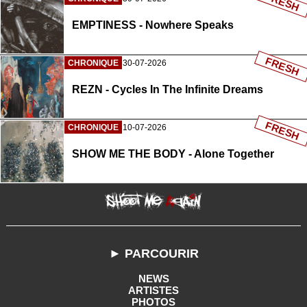
FRESH
EMPTINESS - Nowhere Speaks
FRESH
CHRONIQUE
30-07-2026
REZN - Cycles In The Infinite Dreams
FRESH
CHRONIQUE
10-07-2026
SHOW ME THE BODY - Alone Together
► PARCOURIR
NEWS
ARTISTES
PHOTOS