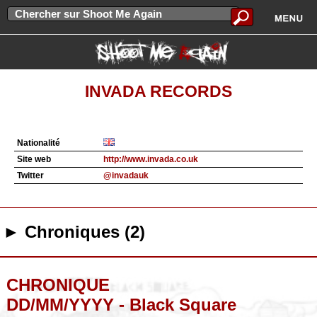
INVADA RECORDS
Nationalité
Site web
http://www.invada.co.uk
Twitter
@invadauk
► Chroniques (2)
CHRONIQUE
DD/MM/YYYY - Black Square