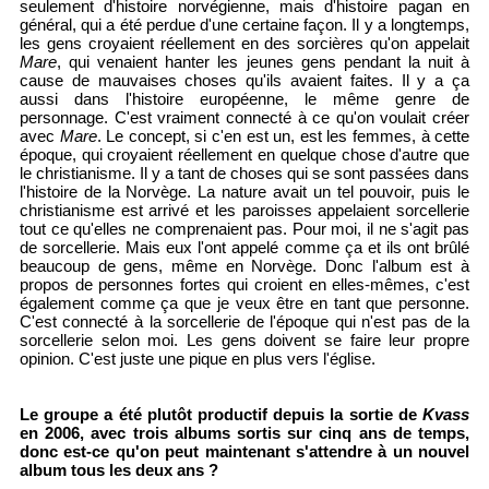
seulement d'histoire norvégienne, mais d'histoire pagan en
général, qui a été perdue d'une certaine façon. Il y a longtemps,
les gens croyaient réellement en des sorcières qu'on appelait
Mare
, qui venaient hanter les jeunes gens pendant la nuit à
cause de mauvaises choses qu'ils avaient faites. Il y a ça
aussi dans l'histoire européenne, le même genre de
personnage. C'est vraiment connecté à ce qu'on voulait créer
avec
Mare
. Le concept, si c'en est un, est les femmes, à cette
époque, qui croyaient réellement en quelque chose d'autre que
le christianisme. Il y a tant de choses qui se sont passées dans
l'histoire de la Norvège. La nature avait un tel pouvoir, puis le
christianisme est arrivé et les paroisses appelaient sorcellerie
tout ce qu'elles ne comprenaient pas. Pour moi, il ne s'agit pas
de sorcellerie. Mais eux l'ont appelé comme ça et ils ont brûlé
beaucoup de gens, même en Norvège. Donc l'album est à
propos de personnes fortes qui croient en elles-mêmes, c'est
également comme ça que je veux être en tant que personne.
C'est connecté à la sorcellerie de l'époque qui n'est pas de la
sorcellerie selon moi. Les gens doivent se faire leur propre
opinion. C'est juste une pique en plus vers l'église.
Le groupe a été plutôt productif depuis la sortie de
Kvass
en 2006, avec trois albums sortis sur cinq ans de temps,
donc est-ce qu'on peut maintenant s'attendre à un nouvel
album tous les deux ans ?