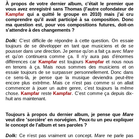
À propos de votre dernier album, c'était le premier que
vous avez enregistré sans Thomas (l'autre cofondateur de
Kampfar
qui a quitté le groupe en 2010) mais j'ai cru
comprendre qu'il avait participé à sa composition. Donc
ma question est, pour vos compositions futures, doit-on
s'attendre à des changements ?
Dolk:
C'est difficile de répondre à cette question. On essaie
toujours de se développer en tant que musiciens et de se
pousser dans une direction. Je pense qu'on a fait ça avec
Mare
et qu'on continuera comme ça. Il n'y aura pas d'énormes
différences car
Kampfar
est toujours
Kampfar
et nous nous
en tenons à ça. Mais nous sommes des musiciens et on
essaie toujours de se surpasser personnellement. Donc dans
ce sens-là, je pense que la musique deviendra peut-être
encore plus extrême. Mais ce n'est pas comme si on allait
commencer à jouer un autre genre, c'est toujours la même
chose.
Kampfar
reste
Kampfar
. C'est comme ça depuis dix-
huit ans maintenant.
Toujours à propos du dernier album, je pense que
Mare
veut dire 'sorcière' en norvégien. Peux-tu un peu expliquer
le concept de l'album et ses paroles ?
Dolk:
Ce n'est pas vraiment un concept.
Mare
ne parle pas