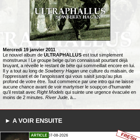
Mercredi 19 janvier 2011
Le nouvel album de
ULTRAPHALLUS
est tout simplement
monstrueux ! Le groupe belge qu’on connaissait pourtant déjà
bruyant, a réveillé le restant de bête qui sommeillait encore en lui.
Il y a tout au long de
Sowberry Hagan
une culture du malsain, de
l’oppressant et de l’angoissant qui vous saisit jusqu’au plus
profond de votre être. Tout commence par une intro qui ne laisse
aucune chance avant de voir martyriser le soupçon d’humanité
qu’il restait avec
Right Models
qui suinte une urgence évacuée en
moins de 2 minutes.
River Jude
, à...
► A VOIR ENSUITE
FRESH
ARTICLE
07-08-2026