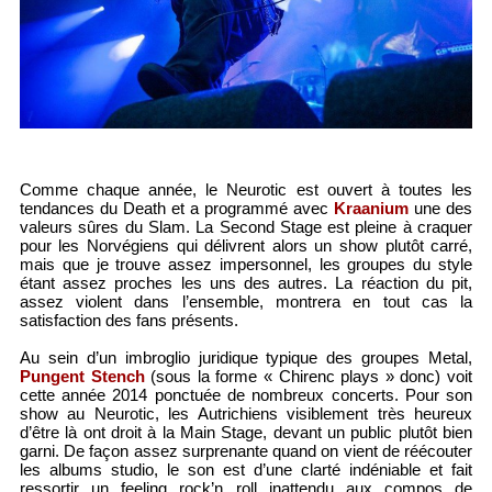
Comme chaque année, le Neurotic est ouvert à toutes les
tendances du Death et a programmé avec
Kraanium
une des
valeurs sûres du Slam. La Second Stage est pleine à craquer
pour les Norvégiens qui délivrent alors un show plutôt carré,
mais que je trouve assez impersonnel, les groupes du style
étant assez proches les uns des autres. La réaction du pit,
assez violent dans l’ensemble, montrera en tout cas la
satisfaction des fans présents.
Au sein d’un imbroglio juridique typique des groupes Metal,
Pungent Stench
(sous la forme « Chirenc plays » donc) voit
cette année 2014 ponctuée de nombreux concerts. Pour son
show au Neurotic, les Autrichiens visiblement très heureux
d’être là ont droit à la Main Stage, devant un public plutôt bien
garni. De façon assez surprenante quand on vient de réécouter
les albums studio, le son est d’une clarté indéniable et fait
ressortir un feeling rock’n roll inattendu aux compos de