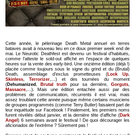
Cette année, le pèlerinage Death Metal annuel en terres
bataves avait à nouveau lieu en ce doux premier week end de
mai. Le Neurotic Deathfest est devenu un festival d’habitués,
comme l’atteste le sold-out affiché en l’espace de quelques
heures sur la vente des early-bird. Une onzième édition (déjà !)
placée comme toujours sous le signe du grind et du (Brutal)
Death, assemblage d’exclus prometteuses (
Lock Up
,
Skinless
,
Terrorizer
,…) et des tournées du moment
(
Dehumanized
,
Brutal truth
pour sa dernière,
Gorguts
,
Massacre
,…). Mais une édition entachée aussi par des
problèmes de communication, récurrents il est vrai, mais
assez troublant cette année puisque même certains musiciens
de groupes programmés (comme Terry Butler) faisaient part de
leur inquiétude sur Facebook ! Finalement, les premiers noms
furent révélés début janvier, et la dernière tête d’affiche (
Dark
Angel
) 6 semaines avant le festival ! De quoi décourager les
aficionados de l’extrême ? Sûrement pas !