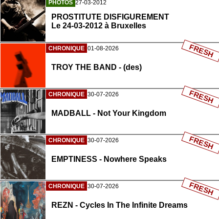
PHOTOS
27-03-2012
PROSTITUTE DISFIGUREMENT
Le 24-03-2012 à Bruxelles
FRESH
CHRONIQUE
01-08-2026
TROY THE BAND - (des)
FRESH
CHRONIQUE
30-07-2026
MADBALL - Not Your Kingdom
FRESH
CHRONIQUE
30-07-2026
EMPTINESS - Nowhere Speaks
FRESH
CHRONIQUE
30-07-2026
REZN - Cycles In The Infinite Dreams