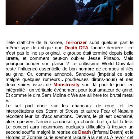
Tête d’affiche de la soirée,
Terrorizer
subit quelque part le
même type de critique que
Death DTA
l’année dernière : ce
n’est pas le line up original, le groupe était terminé depuis belle
lurette, et comment peut-on oublier Jesse Pintado. Mais
pourquoi bouder son plaisir ? Le cultissime World Downfall
reste l’influence essentielle de bon nombre de combos affiliés
au grind. Or, comme annoncé, Sandoval (impérial ce soir,
malgré quelques rumeurs…poudreuses dirons-nous) et ses
deux sbires issus de
Monstrosity
sont là pour le jouer en
intégralité ! un véritable événement pour tout amateur de grind.
Et comme le dira Sam Molina « We are all here for brutal metal
».
Le set part donc sur les chapeaux de roue, et les
interprétations des Storm of Stress et autres Fear of Napalm
récoltent leur lot d’acclamations. Devant, le pit est dechainé,
alors que vers l’arrière ça danse, ça chante, bref ça fait la fête.
Le concert aura néanmoins quelques difficultés à trouver un
second souffle malgré la reprise de
Death
(Infernal Death) et le
Hordes of Zombie curieusement rajouté à la setlist. A revoir cet