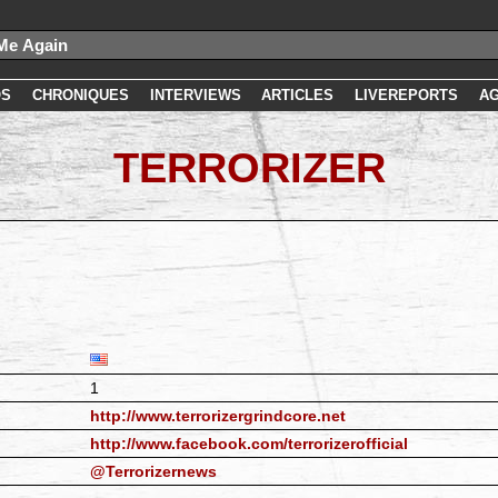
OS
CHRONIQUES
INTERVIEWS
ARTICLES
LIVEREPORTS
A
TERRORIZER
1
http://www.terrorizergrindcore.net
http://www.facebook.com/terrorizerofficial
@Terrorizernews