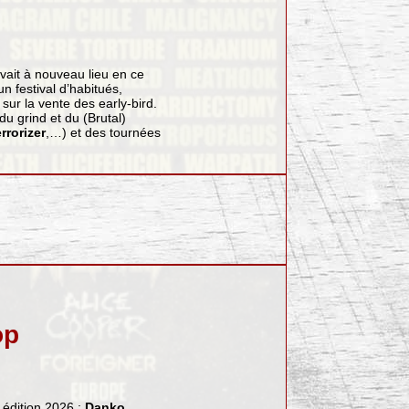
vait à nouveau lieu en ce
 festival d’habitués,
sur la vente des early-bird.
u grind et du (Brutal)
rrorizer
,…) et des tournées
op
édition 2026 :
Danko