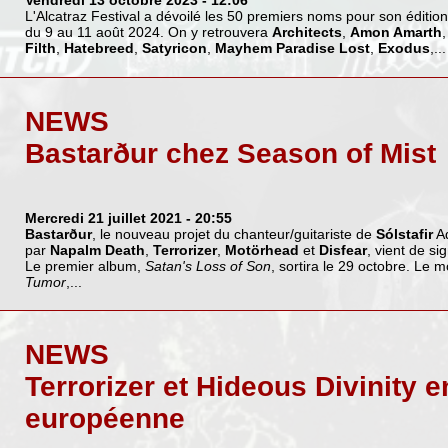
Vendredi 13 octobre 2023
- 12:06
L'Alcatraz Festival a dévoilé les 50 premiers noms pour son édition 
du 9 au 11 août 2024. On y retrouvera
Architects
,
Amon Amarth
Filth
,
Hatebreed
,
Satyricon
,
Mayhem
Paradise Lost
,
Exodus
,...
NEWS
Bastarður chez Season of Mist
Mercredi 21 juillet 2021
- 20:55
Bastarður
, le nouveau projet du chanteur/guitariste de
Sólstafir
Ad
par
Napalm Death
,
Terrorizer
,
Motörhead
et
Disfear
, vient de s
Le premier album,
Satan's Loss of Son
, sortira le 29 octobre. Le 
Tumor
,...
NEWS
Terrorizer et Hideous Divinity 
européenne