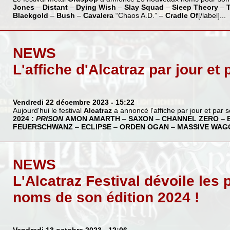
Jones
–
Distant
–
Dying Wish
–
Slay Squad
–
Sleep Theory
–
Blackgold
–
Bush
–
Cavalera
“Chaos A.D.” –
Cradle Of
[/label]...
NEWS
L'affiche d'Alcatraz par jour et
Vendredi 22 décembre 2023
- 15:22
Aujourd'hui le festival
Alcatraz
a annoncé l'affiche par jour et par 
2024 :
PRISON
AMON AMARTH
–
SAXON
–
CHANNEL ZERO
–
FEUERSCHWANZ
–
ECLIPSE
–
ORDEN OGAN
–
MASSIVE WAG
NEWS
L'Alcatraz Festival dévoile les
noms de son édition 2024 !