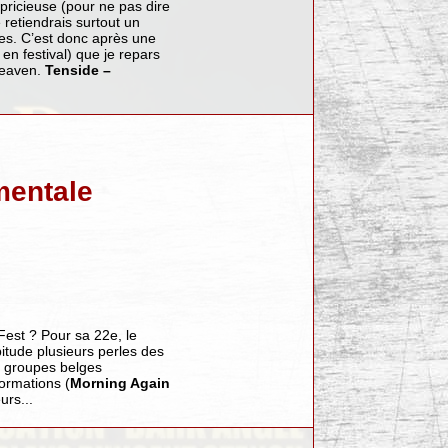
ricieuse (pour ne pas dire
 retiendrais surtout un
es. C’est donc après une
n festival) que je repars
Heaven.
Tenside –
mentale
Fest ? Pour sa 22e, le
itude plusieurs perles des
s groupes belges
ormations (
Morning Again
urs...