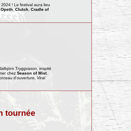
2024 ! Le festival aura lieu
,
Opeth
,
Clutch
,
Cradle of
albjörn Tryggvason, inspité
igner chez
Season of Mist
.
morceau d'ouverture,
Viral
en tournée