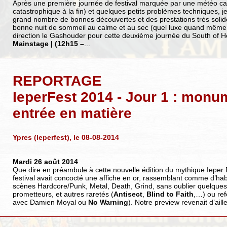
Après une première journée de festival marquée par une météo cap
catastrophique à la fin) et quelques petits problèmes techniques, je
grand nombre de bonnes découvertes et des prestations très solid
bonne nuit de sommeil au calme et au sec (quel luxe quand même e
direction le Gashouder pour cette deuxième journée du South of 
Mainstage | (12h15 –
...
REPORTAGE
IeperFest 2014 - Jour 1 : monu
entrée en matière
Ypres (Ieperfest), le 08-08-2014
Mardi 26 août 2014
Que dire en préambule à cette nouvelle édition du mythique Ieper 
festival avait concocté une affiche en or, rassemblant comme d’hab
scènes Hardcore/Punk, Metal, Death, Grind, sans oublier quelque
prometteurs, et autres raretés (
Antisect
,
Blind to Faith
,…) ou ref
avec Damien Moyal ou
No Warning
). Notre preview revenait d’aille