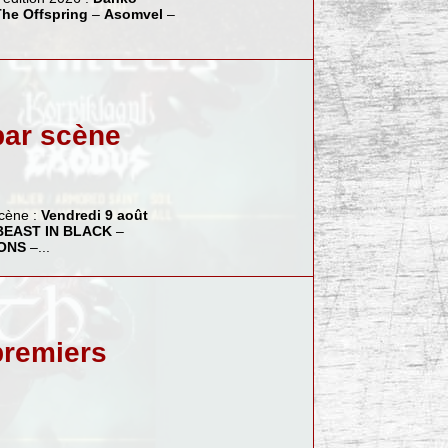
The Offspring
–
Asomvel
–
 par scène
scène :
Vendredi 9 août
BEAST IN BLACK
–
ONS
–...
 premiers