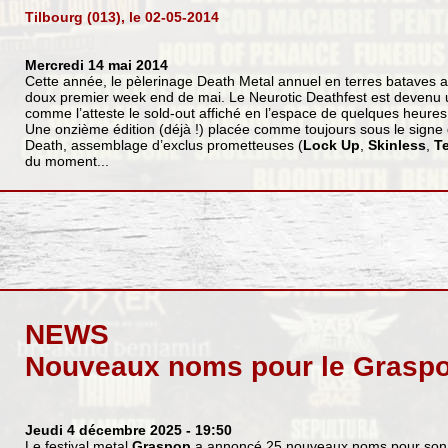
Tilbourg (013), le 02-05-2014
Mercredi 14 mai 2014
Cette année, le pèlerinage Death Metal annuel en terres bataves a
doux premier week end de mai. Le Neurotic Deathfest est devenu un
comme l’atteste le sold-out affiché en l’espace de quelques heures 
Une onzième édition (déjà !) placée comme toujours sous le signe d
Death, assemblage d’exclus prometteuses (
Lock Up
,
Skinless
,
Te
du moment...
NEWS
Nouveaux noms pour le Grasp
Jeudi 4 décembre 2025
- 19:50
Le festival metal
Graspop
a annoncé 25 nouveaux noms pour son 