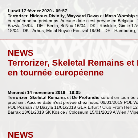
Lundi 17 février 2020
- 09:57
Terrorizer
,
Hideous Divinity
,
Wayward Dawn
et
Mass Worship
s
européenne au printemps. Aucune date n'est prévue en Belgique. 
Bazyla 15/04 - DE - Berlin, Bi Nuu 16/04 - DK - Roskilde, Gimle 17
18/04 - DK - Arhus, Metal Royale Festival 19/04 - DE - Hambourg, 
NEWS
Terrorizer, Skeletal Remains et
en tournée européenne
Mercredi 14 novembre 2018
- 19:05
Terrorizer
,
Skeletal Remains
et
De Profundis
seront en tournée 
prochain. Aucune date n'est prévue chez nous. 09/01/2019 POL W
POL Poznan / U Bazyla 11/01/2019 GER Erfurt / Club From Hell 12
Barrak 13/01/2019 SK Kosice / Coloseum 15/01/2019 A Wien / Vi
NEWS