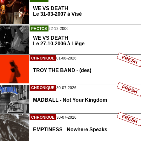
WE VS DEATH
Le 31-03-2007 à Visé
PHOTOS
22-12-2006
WE VS DEATH
Le 27-10-2006 à Liège
FRESH
CHRONIQUE
01-08-2026
TROY THE BAND - (des)
FRESH
CHRONIQUE
30-07-2026
MADBALL - Not Your Kingdom
FRESH
CHRONIQUE
30-07-2026
EMPTINESS - Nowhere Speaks