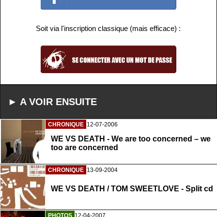
Soit via l'inscription classique (mais efficace) :
► A VOIR ENSUITE
CHRONIQUE
12-07-2006
WE VS DEATH - We are too concerned – we
too are concerned
CHRONIQUE
13-09-2004
WE VS DEATH / TOM SWEETLOVE - Split cd
PHOTOS
12-04-2007