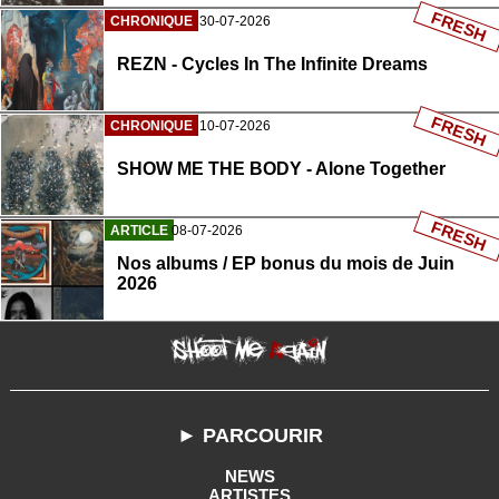
FRESH
CHRONIQUE
30-07-2026
REZN - Cycles In The Infinite Dreams
FRESH
CHRONIQUE
10-07-2026
SHOW ME THE BODY - Alone Together
FRESH
ARTICLE
08-07-2026
Nos albums / EP bonus du mois de Juin
2026
► PARCOURIR
NEWS
ARTISTES