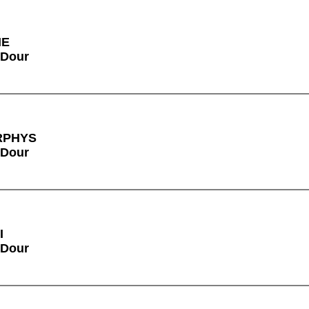
ME
 Dour
RPHYS
 Dour
I
 Dour