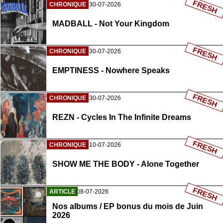
FRESH
CHRONIQUE
30-07-2026
MADBALL - Not Your Kingdom
FRESH
CHRONIQUE
30-07-2026
EMPTINESS - Nowhere Speaks
FRESH
CHRONIQUE
30-07-2026
REZN - Cycles In The Infinite Dreams
FRESH
CHRONIQUE
10-07-2026
SHOW ME THE BODY - Alone Together
FRESH
ARTICLE
08-07-2026
Nos albums / EP bonus du mois de Juin
2026