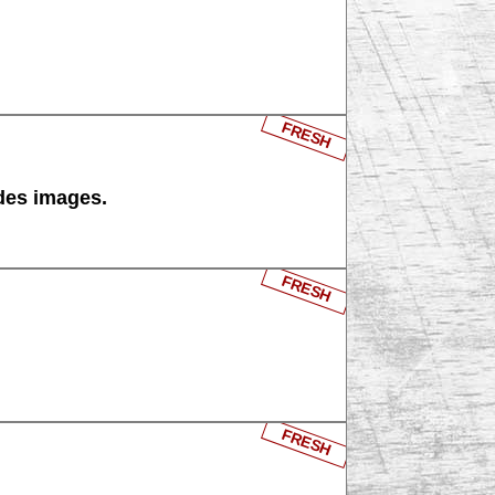
FRESH
 des images.
FRESH
FRESH