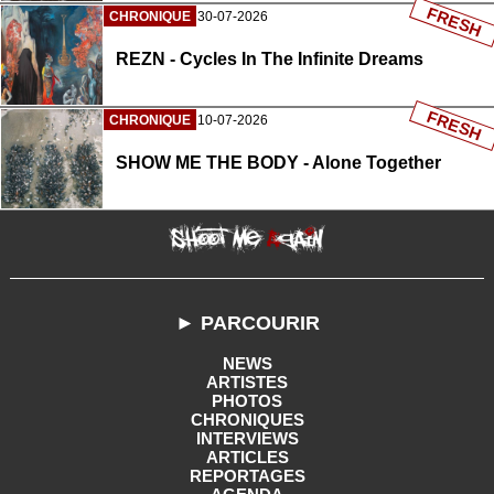
FRESH
CHRONIQUE
30-07-2026
REZN - Cycles In The Infinite Dreams
FRESH
CHRONIQUE
10-07-2026
SHOW ME THE BODY - Alone Together
► PARCOURIR
NEWS
ARTISTES
PHOTOS
CHRONIQUES
INTERVIEWS
ARTICLES
REPORTAGES