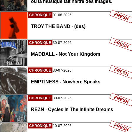
où la musique fait naître des images.
FRESH
CHRONIQUE
01-08-2026
TROY THE BAND - (des)
FRESH
CHRONIQUE
30-07-2026
MADBALL - Not Your Kingdom
FRESH
CHRONIQUE
30-07-2026
EMPTINESS - Nowhere Speaks
FRESH
CHRONIQUE
30-07-2026
REZN - Cycles In The Infinite Dreams
FRESH
CHRONIQUE
10-07-2026