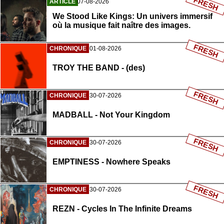
FRESH
ARTICLE
07-08-2026
We Stood Like Kings: Un univers immersif
où la musique fait naître des images.
FRESH
CHRONIQUE
01-08-2026
TROY THE BAND - (des)
FRESH
CHRONIQUE
30-07-2026
MADBALL - Not Your Kingdom
FRESH
CHRONIQUE
30-07-2026
EMPTINESS - Nowhere Speaks
FRESH
CHRONIQUE
30-07-2026
REZN - Cycles In The Infinite Dreams