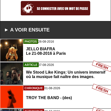
► A VOIR ENSUITE
PHOTOS
26-08-2016
JELLO BIAFRA
Le 21-08-2016 à Paris
FRESH
ARTICLE
07-08-2026
We Stood Like Kings: Un univers immersif
où la musique fait naître des images.
FRESH
CHRONIQUE
01-08-2026
TROY THE BAND - (des)