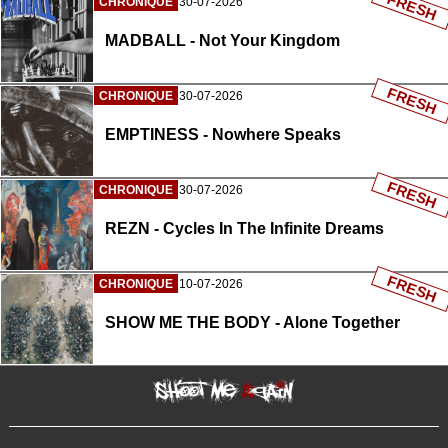
FRESH
CHRONIQUE
30-07-2026
MADBALL - Not Your Kingdom
FRESH
CHRONIQUE
30-07-2026
EMPTINESS - Nowhere Speaks
FRESH
CHRONIQUE
30-07-2026
REZN - Cycles In The Infinite Dreams
FRESH
CHRONIQUE
10-07-2026
SHOW ME THE BODY - Alone Together