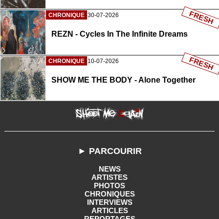
FRESH
CHRONIQUE
30-07-2026
REZN - Cycles In The Infinite Dreams
FRESH
CHRONIQUE
10-07-2026
SHOW ME THE BODY - Alone Together
► PARCOURIR
NEWS
ARTISTES
PHOTOS
CHRONIQUES
INTERVIEWS
ARTICLES
REPORTAGES