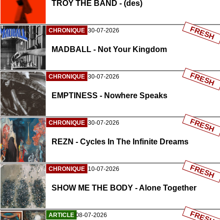
TROY THE BAND - (des)
FRESH
CHRONIQUE
30-07-2026
MADBALL - Not Your Kingdom
FRESH
CHRONIQUE
30-07-2026
EMPTINESS - Nowhere Speaks
FRESH
CHRONIQUE
30-07-2026
REZN - Cycles In The Infinite Dreams
FRESH
CHRONIQUE
10-07-2026
SHOW ME THE BODY - Alone Together
FRESH
ARTICLE
08-07-2026