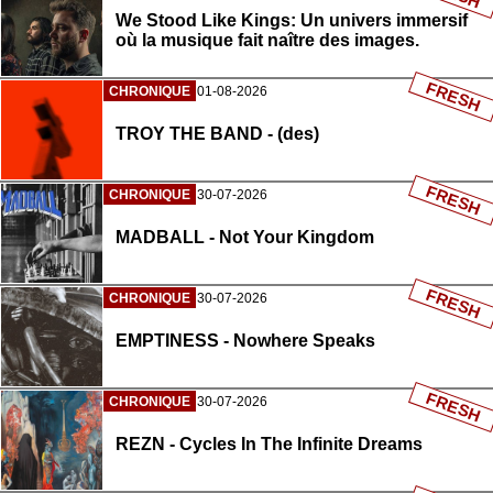
We Stood Like Kings: Un univers immersif
où la musique fait naître des images.
FRESH
CHRONIQUE
01-08-2026
TROY THE BAND - (des)
FRESH
CHRONIQUE
30-07-2026
MADBALL - Not Your Kingdom
FRESH
CHRONIQUE
30-07-2026
EMPTINESS - Nowhere Speaks
FRESH
CHRONIQUE
30-07-2026
REZN - Cycles In The Infinite Dreams