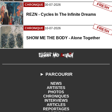
FRESH
CHRONIQUE
30-07-2026
REZN - Cycles In The Infinite Dreams
FRESH
CHRONIQUE
10-07-2026
SHOW ME THE BODY - Alone Together
► PARCOURIR
NEWS
ARTISTES
PHOTOS
CHRONIQUES
INTERVIEWS
ARTICLES
REPORTAGES