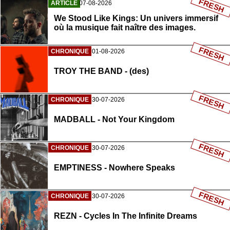
FRESH
ARTICLE
07-08-2026
We Stood Like Kings: Un univers immersif
où la musique fait naître des images.
FRESH
CHRONIQUE
01-08-2026
TROY THE BAND - (des)
FRESH
CHRONIQUE
30-07-2026
MADBALL - Not Your Kingdom
FRESH
CHRONIQUE
30-07-2026
EMPTINESS - Nowhere Speaks
FRESH
CHRONIQUE
30-07-2026
REZN - Cycles In The Infinite Dreams