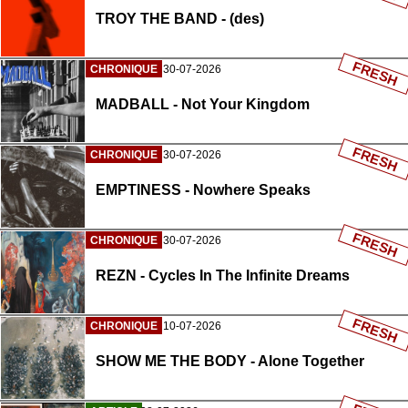
TROY THE BAND - (des)
FRESH
CHRONIQUE
30-07-2026
MADBALL - Not Your Kingdom
FRESH
CHRONIQUE
30-07-2026
EMPTINESS - Nowhere Speaks
FRESH
CHRONIQUE
30-07-2026
REZN - Cycles In The Infinite Dreams
FRESH
CHRONIQUE
10-07-2026
SHOW ME THE BODY - Alone Together