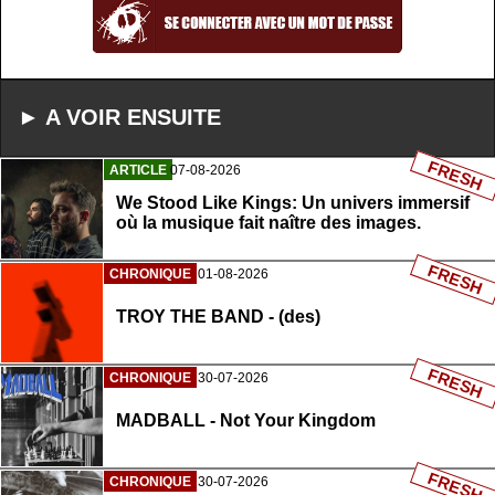
► A VOIR ENSUITE
FRESH
ARTICLE
07-08-2026
We Stood Like Kings: Un univers immersif
où la musique fait naître des images.
FRESH
CHRONIQUE
01-08-2026
TROY THE BAND - (des)
FRESH
CHRONIQUE
30-07-2026
MADBALL - Not Your Kingdom
FRESH
CHRONIQUE
30-07-2026