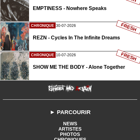
EMPTINESS - Nowhere Speaks
FRESH
CHRONIQUE
30-07-2026
REZN - Cycles In The Infinite Dreams
FRESH
CHRONIQUE
10-07-2026
SHOW ME THE BODY - Alone Together
► PARCOURIR
NEWS
ARTISTES
PHOTOS
CHRONIQUES