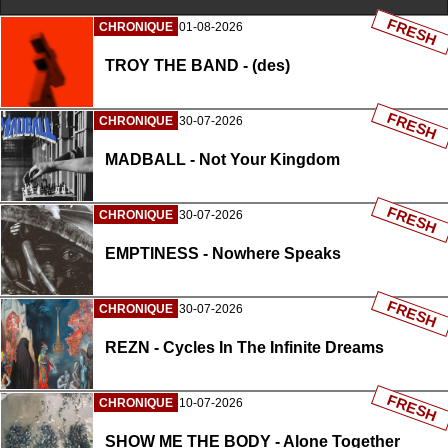
FRESH
CHRONIQUE
01-08-2026
TROY THE BAND - (des)
FRESH
CHRONIQUE
30-07-2026
MADBALL - Not Your Kingdom
FRESH
CHRONIQUE
30-07-2026
EMPTINESS - Nowhere Speaks
FRESH
CHRONIQUE
30-07-2026
REZN - Cycles In The Infinite Dreams
FRESH
CHRONIQUE
10-07-2026
SHOW ME THE BODY - Alone Together