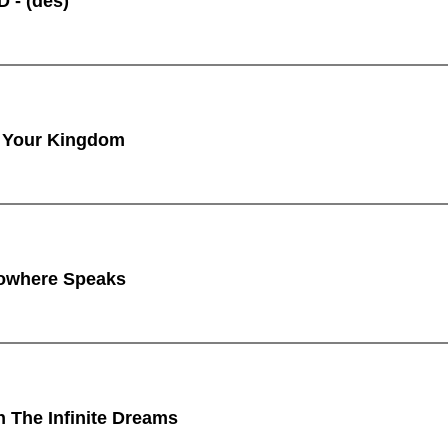
 - (des)
 Your Kingdom
owhere Speaks
n The Infinite Dreams