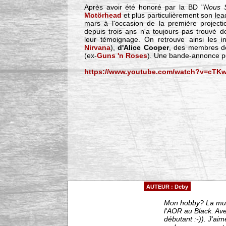
Après avoir été honoré par la BD "
Nous 
Motörhead
et plus particulièrement son le
mars à l'occasion de la première projecti
depuis trois ans n'a toujours pas trouvé de
leur témoignage. On retrouve ainsi les i
Nirvana
),
d'Alice Cooper
, des membres 
(ex-
Guns 'n Roses
). Une bande-annonce peu
https://www.youtube.com/watch?v=cTK
AUTEUR : Deby
Mon hobby? La musiq
l'AOR au Black. Ave
débutant :-)). J'ai