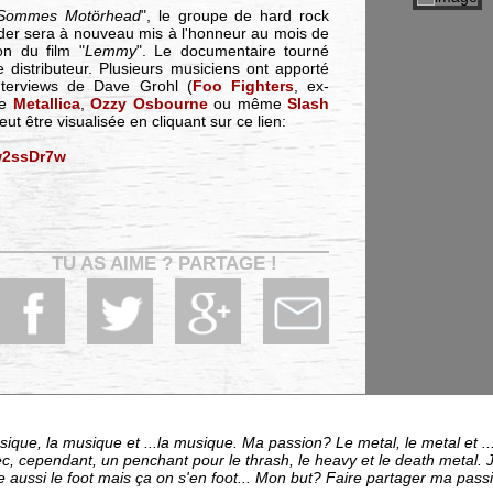
Sommes Motörhead
", le groupe de hard rock
ader sera à nouveau mis à l'honneur au mois de
on du film "
Lemmy
". Le documentaire tourné
 distributeur. Plusieurs musiciens ont apporté
nterviews de Dave Grohl (
Foo Fighters
, ex-
de
Metallica
,
Ozzy Osbourne
ou même
Slash
t être visualisée en cliquant sur ce lien:
w2ssDr7w
TU AS AIME ? PARTAGE !
ue, la musique et ...la musique. Ma passion? Le metal, le metal et ..
c, cependant, un penchant pour le thrash, le heavy et le death metal. J
me aussi le foot mais ça on s'en foot... Mon but? Faire partager ma pass