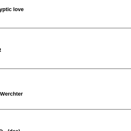
ptic love
R
 Werchter