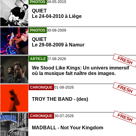
PHOTOS
04-05-2010
QUIET
Le 24-04-2010 à Liège
PHOTOS
30-08-2009
QUIET
Le 29-08-2009 à Namur
FRESH
ARTICLE
07-08-2026
We Stood Like Kings: Un univers immersif
où la musique fait naître des images.
FRESH
CHRONIQUE
01-08-2026
TROY THE BAND - (des)
FRESH
CHRONIQUE
30-07-2026
MADBALL - Not Your Kingdom