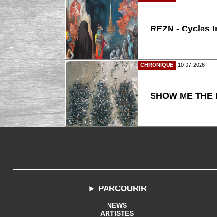
REZN - Cycles I
CHRONIQUE
10-07-2026
SHOW ME THE B
► PARCOURIR
NEWS
ARTISTES