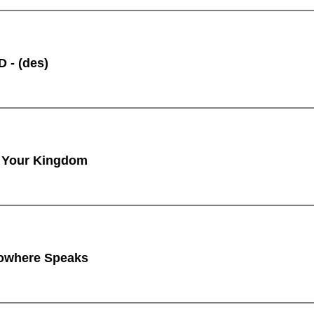
 - (des)
 Your Kingdom
owhere Speaks