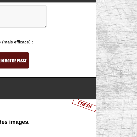
e (mais efficace) :
FRESH
 des images.