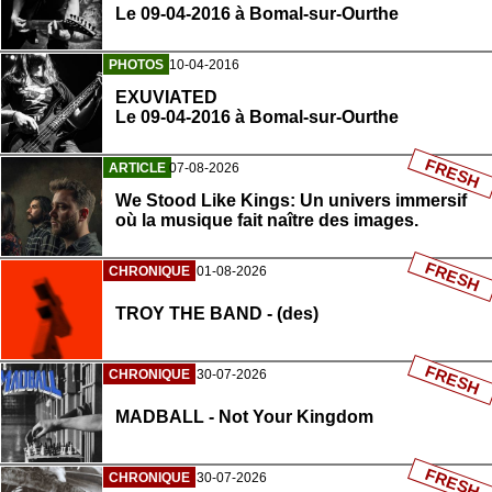
Le 09-04-2016 à Bomal-sur-Ourthe
PHOTOS
10-04-2016
EXUVIATED
Le 09-04-2016 à Bomal-sur-Ourthe
FRESH
ARTICLE
07-08-2026
We Stood Like Kings: Un univers immersif
où la musique fait naître des images.
FRESH
CHRONIQUE
01-08-2026
TROY THE BAND - (des)
FRESH
CHRONIQUE
30-07-2026
MADBALL - Not Your Kingdom
FRESH
CHRONIQUE
30-07-2026