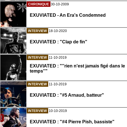
CHRONIQUE
30-10-2009
EXUVIATED - An Era's Condemned
INTERVIEW
18-10-2020
EXUVIATED : "Clap de fin"
INTERVIEW
11-10-2019
EXUVIATED : "''rien n'est jamais figé dans le
temps''"
INTERVIEW
11-10-2019
EXUVIATED : "#5 Arnaud, batteur"
INTERVIEW
10-10-2019
EXUVIATED : "#4 Pierre Pish, bassiste"