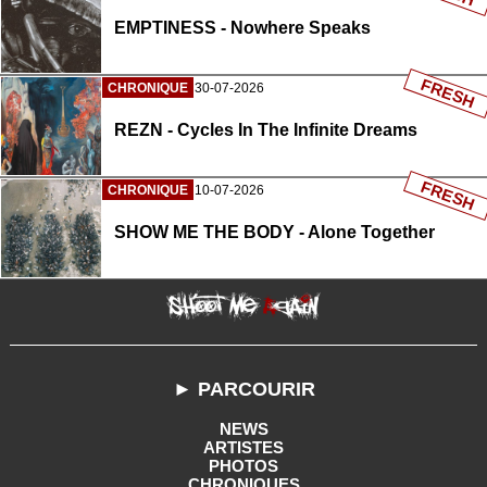
EMPTINESS - Nowhere Speaks
FRESH
CHRONIQUE
30-07-2026
REZN - Cycles In The Infinite Dreams
FRESH
CHRONIQUE
10-07-2026
SHOW ME THE BODY - Alone Together
► PARCOURIR
NEWS
ARTISTES
PHOTOS
CHRONIQUES