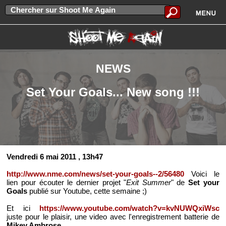
NEWS
Set Your Goals... New song !!!
Vendredi 6 mai 2011
, 13h47
http://www.nme.com/news/set-your-goals--2/56480
Voici le
lien pour écouter le dernier projet "
Exit Summer
" de
Set your
Goals
publié sur Youtube, cette semaine ;)
Et ici
https://www.youtube.com/watch?v=kvNUWQxiWsc
juste pour le plaisir, une video avec l'enregistrement batterie de
Mikey Ambrose
.